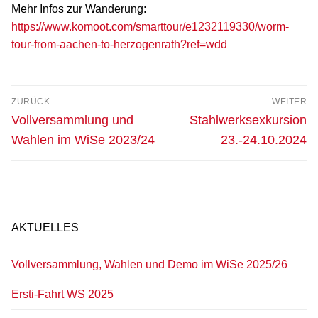
Mehr Infos zur Wanderung:
https://www.komoot.com/smarttour/e1232119330/worm-
tour-from-aachen-to-herzogenrath?ref=wdd
Beitrags-
ZURÜCK
WEITER
Navigation
Vorheriger
Nächster
Vollversammlung und
Stahlwerksexkursion
Beitrag:
Beitrag:
Wahlen im WiSe 2023/24
23.-24.10.2024
AKTUELLES
Vollversammlung, Wahlen und Demo im WiSe 2025/26
Ersti-Fahrt WS 2025