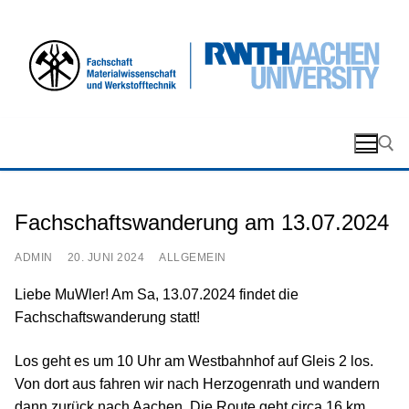
Direkt
zum
Inhalt
wechseln
Fachschaftswanderung am 13.07.2024
Suche nach:
ADMIN
20. JUNI 2024
ALLGEMEIN
Liebe MuWler! Am Sa, 13.07.2024 findet die
Fachschaftswanderung statt!
Los geht es um 10 Uhr am Westbahnhof auf Gleis 2 los.
Von dort aus fahren wir nach Herzogenrath und wandern
dann zurück nach Aachen. Die Route geht circa 16 km,