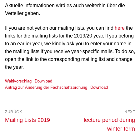
Aktuelle Informationen wird es auch weiterhin über die
Verteiler geben.
If you are not yet on our mailing lists, you can find
here
the
links for the mailing lists for the 2019/20 year. If you belong
to an earlier year, we kindly ask you to enter your name in
the mailing lists if you receive year-specific mails. To do so,
open the link to the corresponding mailing list and change
the year.
Wahlvorschlag
Download
Antrag zur Änderung der Fachschaftsordnung
Download
Beitrags-
ZURÜCK
NEXT
Navigation
Vorheriger
Next
Mailing Lists 2019
lecture period during
Beitrag:
post:
winter term