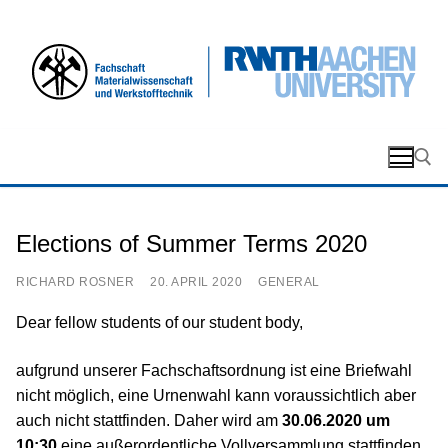
Zum
Inhalt
springen
Elections of Summer Terms 2020
Search ...
RICHARD ROSNER
20. APRIL 2020
GENERAL
Dear fellow students of our student body,
aufgrund unserer Fachschaftsordnung ist eine Briefwahl
nicht möglich, eine Urnenwahl kann voraussichtlich aber
auch nicht stattfinden. Daher wird am
30.06.2020 um
10:30
eine außerordentliche Vollversammlung stattfinden,