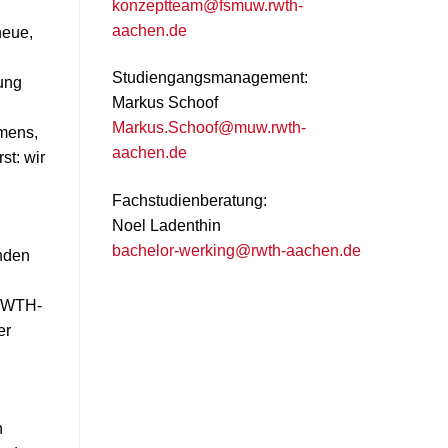
konzeptteam@fsmuw.rwth-
aachen.de
neue,
Studiengangsmanagement:
lung
Markus Schoof
Markus.Schoof@muw.rwth-
rmens,
aachen.de
st: wir
Fachstudienberatung:
Noel Ladenthin
bachelor-werking@rwth-aachen.de
enden
 RWTH-
er
n