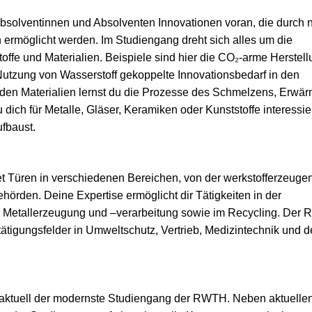
e Absolventinnen und Absolventen Innovationen voran, die durch 
n ermöglicht werden. Im Studiengang dreht sich alles um die
offe und Materialien. Beispiele sind hier die CO₂-arme Herstel
Nutzung von Wasserstoff gekoppelte Innovationsbedarf in den
 den Materialien lernst du die Prozesse des Schmelzens, Erwä
ch für Metalle, Gläser, Keramiken oder Kunststoffe interessier
ufbaust.
et Türen in verschiedenen Bereichen, von der werkstofferzeug
hörden. Deine Expertise ermöglicht dir Tätigkeiten in der
der Metallerzeugung und –verarbeitung sowie im Recycling. Der
tätigungsfelder in Umweltschutz, Vertrieb, Medizintechnik und d
t aktuell der modernste Studiengang der RWTH. Neben aktuelle