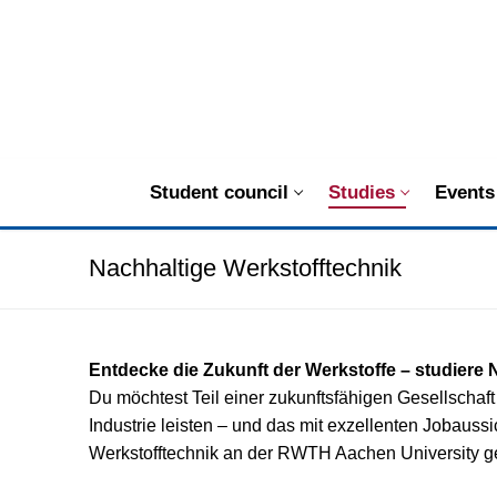
Zum
Inhalt
springen
Student council
Studies
Events
Nachhaltige Werkstofftechnik
Entdecke die Zukunft der Werkstoffe – studiere 
Du möchtest Teil einer zukunftsfähigen Gesellschaf
Industrie leisten – und das mit exzellenten Jobaus
Werkstofftechnik an der RWTH Aachen University ge